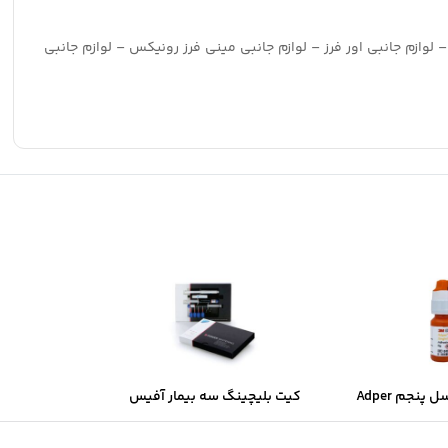
– لوازم جانبی اور فرز – لوازم جانبی مینی فرز رونیکس – لوازم جانبی
سینگل باند نسل پنجم Adper
کیت بلیچینگ سه بیمار آفیس
Single Bond 3M (آمریکایی یا
40% وایت اسمایل