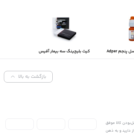
سینگل باند نسل پنجم Adper
کیت بلیچینگ سه بیمار آفیس
Single Bond 3M (آمریکایی یا
40% وایت اسمایل
نی)
بازگشت به بالا
 محل، ۷ روز ضمانت بازگشت کالا و تضمین اصل‌بودن کالا موفق
از دارید و به ذهن