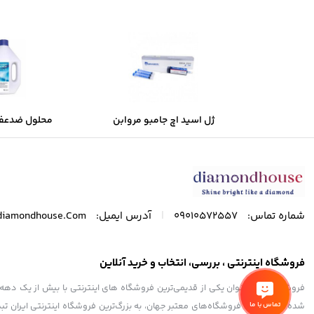
ژل اسید اچ جامبو مروابن
محلول ضدعفو
Morvabon
سارفوسپت ابزا
|
شماره تماس:
09010572557
آدرس ایمیل:
diamondhouse.Com
فروشگاه اینترنتی ، بررسی، انتخاب و خرید آنلاین
تماس با ما
شده تا همگام با فروشگاه‌های معتبر جهان، به بزرگ‌ترین فروشگاه اینترنتی ایران تبد