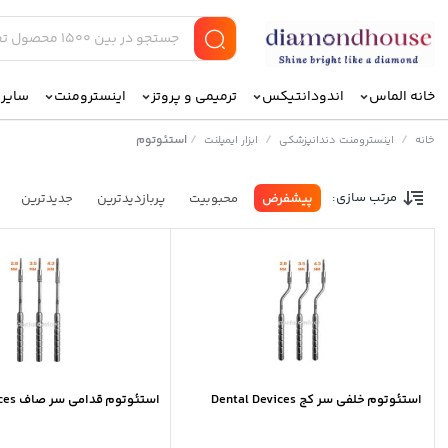
خانه الماس
اندودانتیکس
ترمیمی و پروتز
اینسترومنت
سایر ا
/
/
/
استئوتوم
خانه
اینسترومنت دندانپزشکی
ابزار ایمپلنت
مرتب سازی:
پیشفرض
محبوبیت
پربازدیدترین
جدیدترین
استئوتوم خلفی سر کج Dental Devices
استئوتوم قدامی سر صاف Dental Devices