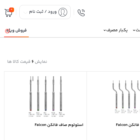
0
ورود / ثبت نام
نت
یکبار مصرف
فروش ویژه
نمایش
6
قیمت کالا ها
ن Falcon
استوتوم صاف فالکن Falcon