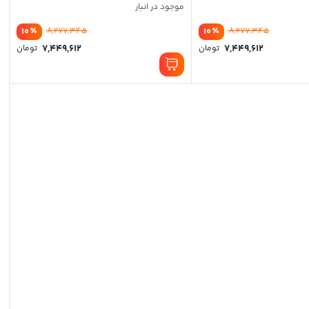
موجود در انبار
٪
٪
10
8,277,345
10
8,277,345
7,449,612
7,449,612
تومان
تومان