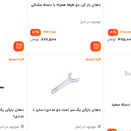
دهان باز کن دو طرفه همراه با دسته مشکی
موجود در انبار
٪
٪
12
993,850
4
495,0
877,500
475,0
تومان
تومان
فروش ویژه
فروش ویژه
 دسته سفید
دهان بازکن یک سر (ست دو عددی) سایز L
دهان بازکن یک
عددی)
موجود در انبار
موجود در انبا