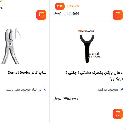
79
٪
2
1,146,717
30
قیمت
1,123,551
تومان
اصلی:
قیمت
1,146,717 تومان
فعلی:
بود.
1,123,551 تومان.
دهان بازکن یکطرف مشکی ( جفتی )
ساید کاتر Dental Device
(رترکتور)
موجود در انبار
در انبار موجود نمی باشد
495,000
تومان