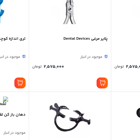
پلایر مرغی Dental Devices
تری اندازه کوچک 12 عددی برند
موجود در انبار
موجود در انبا
2,575,000
2,575,
تومان
تومان
دهان باز کن لقمه ای l
موجود در انبار