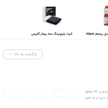
سینگل باند نسل پنجم Adper
کیت بلیچینگ سه بیمار آفیس
Single Bond 3M (آمریکایی یا
40% وایت اسمایل
نی)
بازگشت به بالا
 محل، ۷ روز ضمانت بازگشت کالا و تضمین اصل‌بودن کالا موفق
از دارید و به ذهن