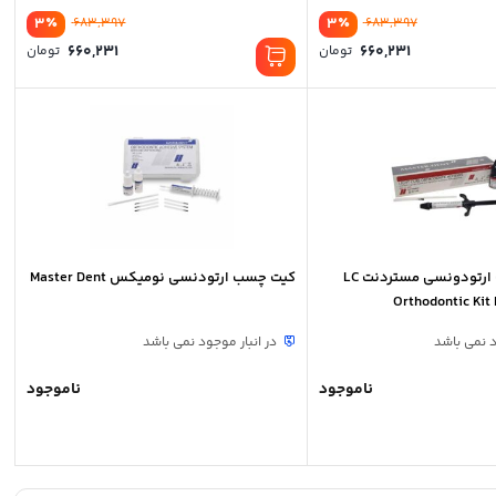
٪
٪
3
683,397
3
683,397
قیمت
قیم
660,231
660,231
تومان
تومان
اصلی:
اصلی
قیمت
قیم
683,397 تومان
فعلی:
فعلی
بود.
بود.
660,231 تومان.
660,231
کيت چسب لايت ارتودونسی مستردنت LC
کیت چسب ارتودنسی نومیکس Master Dent
Orthodontic Ki
د نمی باشد
در انبار موجود نمی باشد
ناموجود
ناموجود