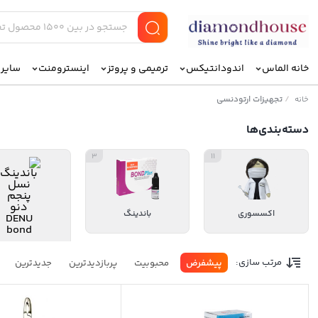
خانه الماس
اندودانتیکس
ترمیمی و پروتز
اینسترومنت
سایر ا
/
تجهیزات ارتودنسی
خانه
دسته‌بندی‌ها
3
11
اکسسوری
باندینگ
قالبگیری ارتود
مرتب سازی:
پیشفرض
محبوبیت
پربازدیدترین
جدیدترین
دندانپزشکی