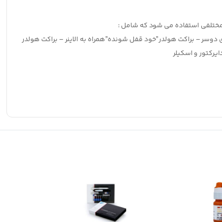
مختلفي استفاده مي شود که شامل :
ی دوسر – براکت هولدر”خود قفل شونده”همراه به الاینر – براکت هولدر
ایرکتور و اسکیلر