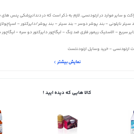
 و ساير موارد در ارتودنسي. لازم به ذکر است که در دندانپزشکي پنس های 
 سیتر نایلونی – بند پوشر دوسر – بند سیتر – بند پوشر/دایرکتور – اسپاچولا
ایر سریع – الاستیک ریمور فلزی ضد زنگ – لیگاچور دایرکتور دو سره – لیگاچور د
ات ارتودنسی – خرید وسایل ارتودنتست
نمایش بیشتر
کالا هایی که دیده ایید !