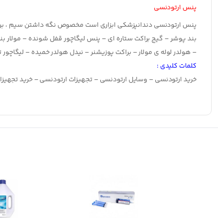
پنس ارتودنسی
پنس ارتودنسی دندانپزشكي ابزاري است مخصوص نگه داشتن سيم ، براکت
بند پوشر – گیج براکت ستاره ای – پنس لیگاچور قفل شونده – مولار بند
– هولدر لوله ی مولار – براکت پوزیشنر – نیدل هولدر خمیده – لیگاچور ت
کلمات کلیدی :
خرید ارتودنسی – وسایل ارتودنسی – تجهیزات ارتودنسی – خرید تجهیز