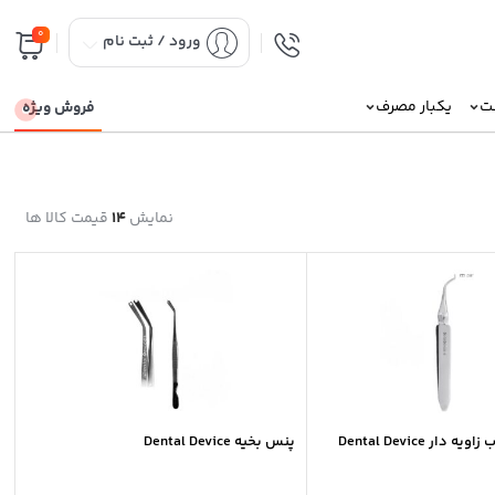
0
ورود / ثبت نام
نت
یکبار مصرف
فروش ویژه
نمایش
14
قیمت کالا ها
ار Dental Device
پنس بخیه Dental Device