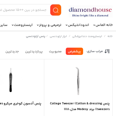
خانه الماس
اندودانتیکس
ترمیمی و پروتز
اینسترومنت
سایر ا
/
/
/
پنس ارتودنسی
خانه
اینسترومنت دندانپزشکی
ابزار ارتودنسی
مرتب سازی:
پیشفرض
محبوبیت
پربازدیدترین
جدیدترین
پنس College Tweezer (Cotton & dressing
پنس آدسون کوخری میکرو Dental Devices
tweezers) برند Medesy مدل:1118