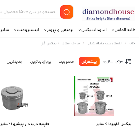
خانه الماس
اندودانتیکس
ترمیمی و پروتز
اینسترومنت
سایر ا
/
/
/
بیکس گاز
خانه
اینسترومنت دندانپزشکی
ظروف استیل
مرتب سازی:
پیشفرض
محبوبیت
پربازدیدترین
جدیدترین
بیکس کاریزما ۶ سایز
جاپنبه درب دار پیشرو (۲سایز)