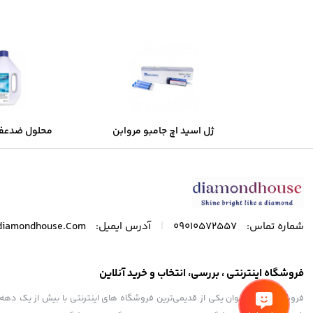
ژل اسید اچ جامبو مروابن
محلول ضدعفو
Morvabon
سارفوسپت ابزا
|
شماره تماس:
09010572557
آدرس ایمیل:
diamondhouse.Com
فروشگاه اینترنتی ، بررسی، انتخاب و خرید آنلاین