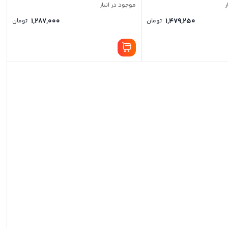
ر
موجود در انبار
1,287,000
1,479,250
تومان
تومان
ان