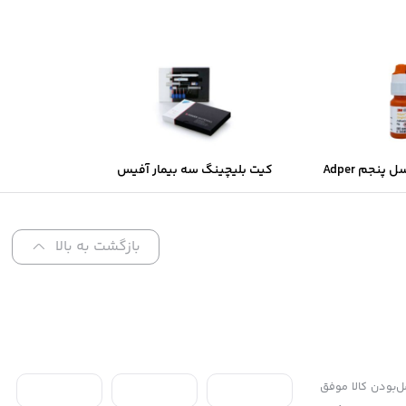
سینگل باند نسل پنجم Adper
کیت بلیچینگ سه بیمار آفیس
Single Bond 3M (آمریکایی یا
40% وایت اسمایل
نی)
بازگشت به بالا
 محل، ۷ روز ضمانت بازگشت کالا و تضمین اصل‌بودن کالا موفق