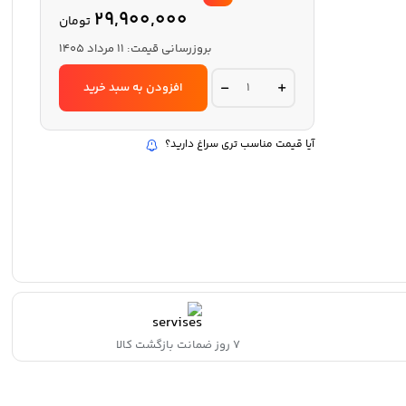
قیمت
29,900,000
تومان
اصلی:
قیمت
فعلی:
بروزرسانی قیمت:
11 مرداد 1405
بود.
29,900,000 تومان
آمالکپ
افزودن به سبد خرید
سپهر
۵
واحدی
quantity
آیا قیمت مناسب تری سراغ دارید؟
۷ روز ضمانت بازگشت کالا