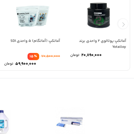
آمالکپ یوتالوی 2 واحدی برند
آمالکپ (آمالگام) 5 واحدی SDI
Yotalloy
20,890,000
تومان
٪
15
70,500,000
قی
59,900,000
تومان
اص
قی
فع
بود
,000