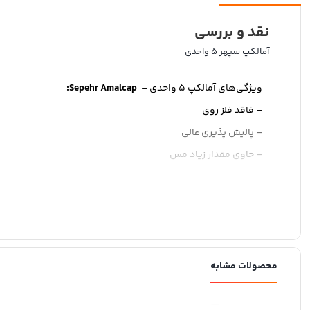
نقد و بررسی
آمالکپ سپهر ۵ واحدی
ویژگی
های
آمالکپ
۵
واحدی
–
Sepehr Amalcap:
– فاقد فلز روی
– پالیش پذیری عالی
– حاوی مقدار زیاد مس
– فاقد فاز مخرب گاما ۲
– حداقل لیکیج یا کروژن
– وزن: ۱۲۰۰ میلی‌گرم آلیاژ
– محتویات بسته: ۵۰ عدد کپسول ۵ واحدی
محصولات مشابه