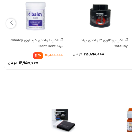
آمالکپ یوتالوی 3 واحدی برند
آمالکپ 1 واحدی دیبالوی dibaloy
Yotalloy
برند Trent Dent
25,890,000
تومان
٪
11
14,500,000
ت
قیم
12,950,000
تومان
ی:
اصلی
ت
قیم
16,800,000 تومان
ی:
فعلی
.
بود.
15,80 تومان.
950,000