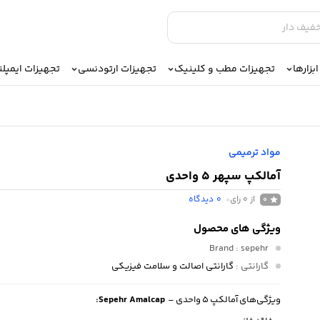
بزارها
تجهیزات مطب و کلینیک
تجهیزات ارتودنسی
تجهیزات ایمپل
مواد ترمیمی
آمالکپ سپهر ۵ واحدی
از 0 رای
0
دیدگاه
0
ویژگی های محصول
Brand
: sepehr
گارانتی
:
گارانتی اصالت و سلامت فیزیکی
ویژگی
های
آمالکپ
۵
واحدی
–
Sepehr Amalcap: